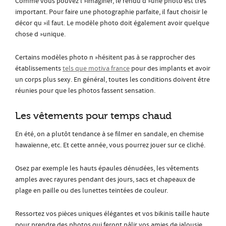
Comme vous pouvez l »imaginer, le rendu d »une photo est très
important. Pour faire une photographie parfaite, il faut choisir le
décor qu »il faut. Le modèle photo doit également avoir quelque
chose d »unique.
Certains modèles photo n »hésitent pas à se rapprocher des
établissements
tels que motiva france
pour des implants et avoir
un corps plus sexy. En général, toutes les conditions doivent être
réunies pour que les photos fassent sensation.
Les vêtements pour temps chaud
En été, on a plutôt tendance à se filmer en sandale, en chemise
hawaïenne, etc. Et cette année, vous pourrez jouer sur ce cliché.
Osez par exemple les hauts épaules dénudées, les vêtements
amples avec rayures pendant des jours, sacs et chapeaux de
plage en paille ou des lunettes teintées de couleur.
Ressortez vos pièces uniques élégantes et vos bikinis taille haute
pour prendre des photos qui feront pâlir vos amies de jalousie.