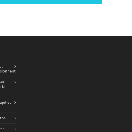
 :
usionnent
ner
 la
ujet et
otos
ces