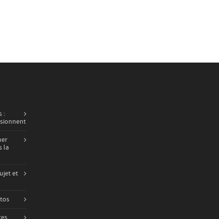
 :
usionnent
ner
 la
ujet et
otos
ces