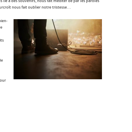
 lie à des souvenirs, nous fait méditer de par les paroles
urcroît nous fait oublier notre tristesse…
bien-
re
its
de
mour