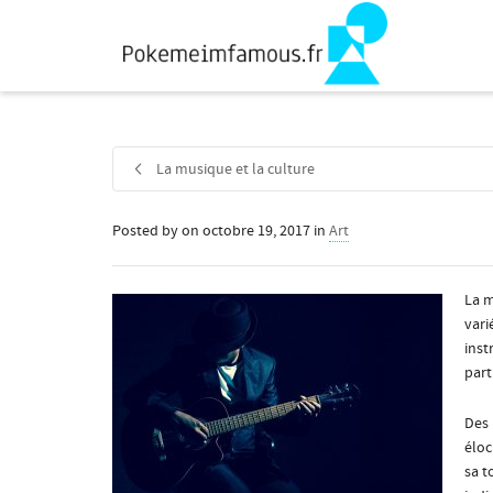
La musique et la culture
Posted by
on
octobre 19, 2017
in
Art
La m
vari
inst
part
Des 
éloc
sa t