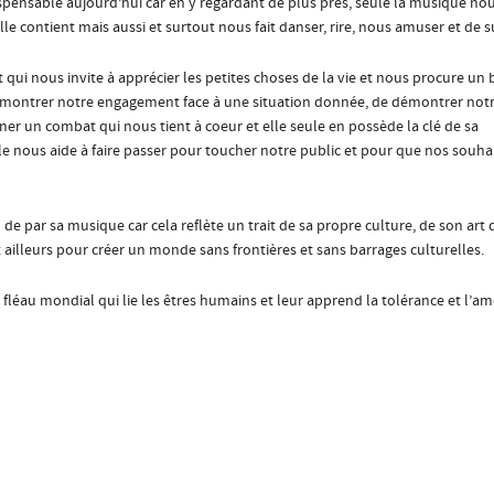
spensable aujourd’hui car en y regardant de plus près, seule la musique nous
lle contient mais aussi et surtout nous fait danser, rire, nous amuser et de s
ui nous invite à apprécier les petites choses de la vie et nous procure un 
démontrer notre engagement face à une situation donnée, de démontrer not
er un combat qui nous tient à coeur et elle seule en possède la clé de sa
lle nous aide à faire passer pour toucher notre public et pour que nos souha
 de par sa musique car cela reflète un trait de sa propre culture, de son art 
 ailleurs pour créer un monde sans frontières et sans barrages culturelles.
n fléau mondial qui lie les êtres humains et leur apprend la tolérance et l’a